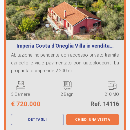
Imperia Costa d'Oneglia Villa in vendita…
Abitazione indipendente con accesso privato tramite
cancello e viale pavimentato con autobloccanti. La
proprietà comprende 2.200 m ...
3 Camere
2 Bagni
210 MQ
€
720.000
Ref. 14116
DETTAGLI
CHIEDI UNA VISITA