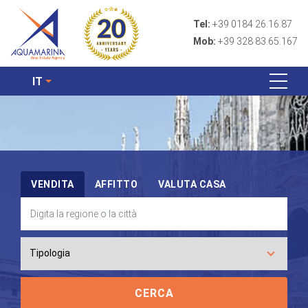
Tel:
+39 0184 26.16.87
Mob:
+39 328 83.65.167
IT
VENDITA
AFFITTO
VALUTA CASA
CERCA