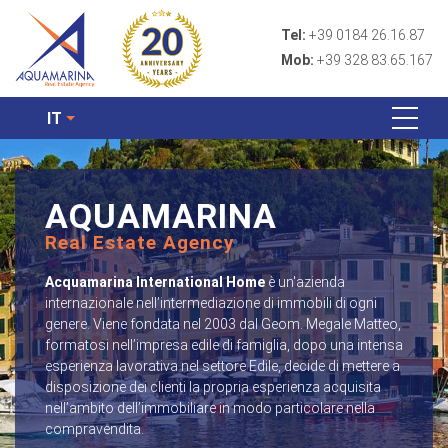
Tel:
+39 0184 26.16.87
Mob:
+39 328 83.65.167
IT
AQUAMARINA
Real Estate Agency
Acquamarina International Home
è un'azienda
internazionale nell’intermediazione di immobili di ogni
genere. Viene fondata nel 2003 dal Geom. Megale Matteo,
formatosi nell’impresa edile di famiglia, dopo una intensa
esperienza lavorativa nel settore Edile, decide di mettere a
disposizione dei clienti la propria esperienza acquisita
nell’ambito dell’immobiliare in modo particolare nella
compravendita.