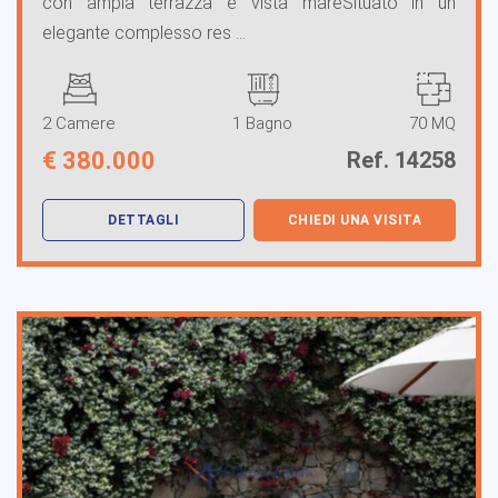
con ampia terrazza e vista mareSituato in un
elegante complesso res ...
2 Camere
1 Bagno
70 MQ
€
380.000
Ref. 14258
DETTAGLI
CHIEDI UNA VISITA