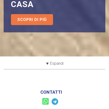
CASA
SCOPRI DI PIÙ
⯆ Espandi
CONTATTI