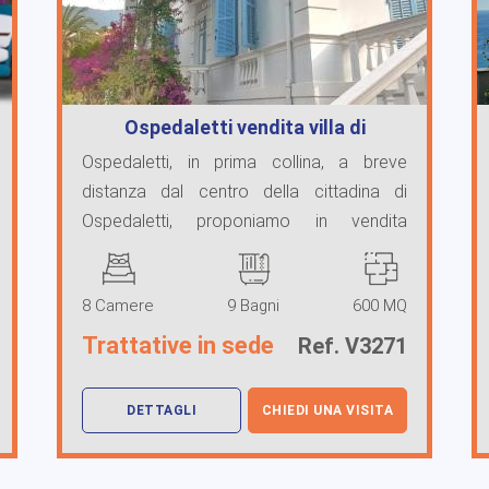
Ospedaletti vendita villa di
prestigio
Ospedaletti, in prima collina, a breve
distanza dal centro della cittadina di
Ospedaletti, proponiamo in vendita
incantevole villa ...
8 Camere
9 Bagni
600 MQ
Trattative in sede
Ref. V3271
DETTAGLI
CHIEDI UNA VISITA