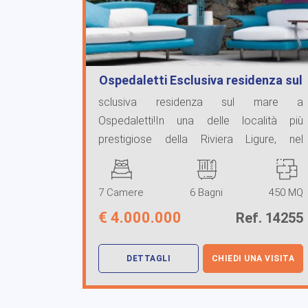
Ospedaletti Esclusiva residenza sul
mare…
sclusiva residenza sul mare a
Ospedaletti!In una delle località più
prestigiose della Riviera Ligure, nel
rinomato comune di Osped ...
7 Camere
6 Bagni
450 MQ
€
4.000.000
Ref. 14255
DETTAGLI
CHIEDI UNA VISITA