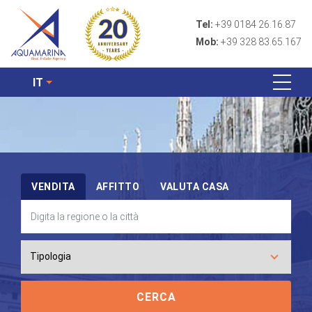
Tel:
+39 0184 26.16.87
Mob:
+39 328 83.65.167
IT
VENDITA
AFFITTO
VALUTA CASA
CERCA