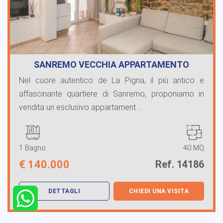
SANREMO VECCHIA APPARTAMENTO
RISTRUTTURA…
Nel cuore autentico de La Pigna, il più antico e
affascinante quartiere di Sanremo, proponiamo in
vendita un esclusivo appartament ...
1 Bagno
40 MQ
€
140.000
Ref. 14186
DETTAGLI
CHIEDI UNA VISITA