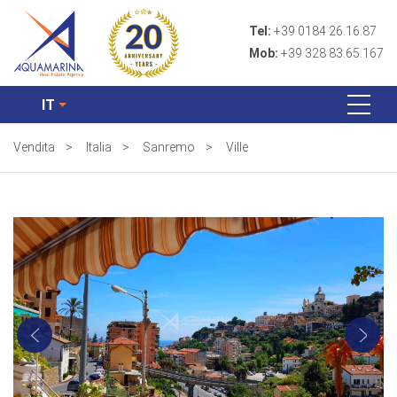
Tel:
+39 0184 26.16.87
Mob:
+39 328 83.65.167
IT
Vendita
>
Italia
>
Sanremo
>
Ville