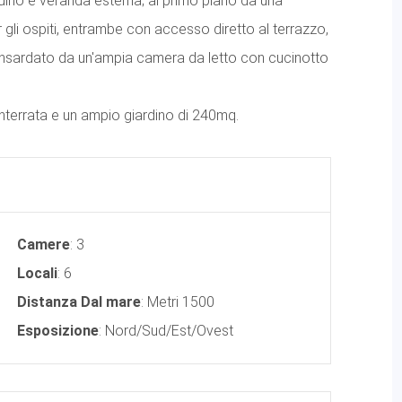
rdino e veranda esterna; al primo piano da una
li ospiti, entrambe con accesso diretto al terrazzo,
ansardato da un'ampia camera da letto con cucinotto
nterrata e un ampio giardino di 240mq.
Camere
: 3
Locali
: 6
Distanza Dal mare
: Metri 1500
Esposizione
: Nord/Sud/Est/Ovest