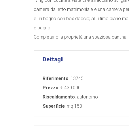
living con cucina a vista che affacciano sul gia
camera da letto matrimoniale e una camera per g
e un bagno con box doccia; all'ultimo piano m
e bagno.
Completano la proprietà una spaziosa cantina i
Dettagli
Riferimento
: 13745
Prezzo
: € 430.000
Riscaldamento
: autonomo
Superficie
: mq 150