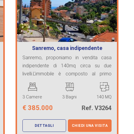
Sanremo, casa indipendente
Sanremo, proponiamo in vendita casa
indipendente di 140mq circa su due
livelli.L'immobile è composto al primo
piano da ...
3 Camere
3 Bagni
140 MQ
€
385.000
Ref. V3264
DETTAGLI
CHIEDI UNA VISITA