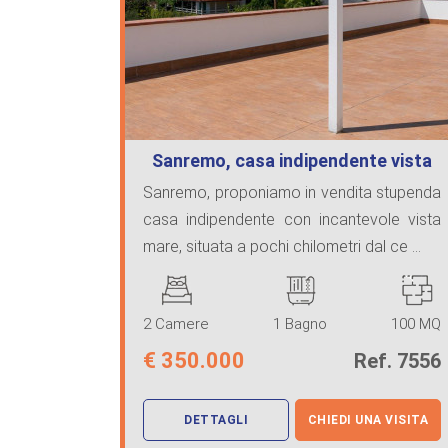
Sanremo, casa indipendente vista
mare
Sanremo, proponiamo in vendita stupenda
casa indipendente con incantevole vista
mare, situata a pochi chilometri dal ce ...
2 Camere
1 Bagno
100 MQ
€
350.000
Ref. 7556
DETTAGLI
CHIEDI UNA VISITA