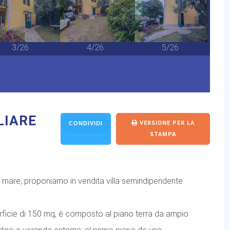
3/26
4/26
5/26
LIARE
VERSIONE PER LA
CONDIVIDI
STAMPA
l mare, proponiamo in vendita villa semindipendente
perficie di 150 mq, è composto al piano terra da ampio