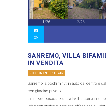
26/26
1/26
2/26
26
SANREMO, VILLA BIFAMI
IN VENDITA
RIFERIMENTO:
13745
Sanremo, a pochi minuti in auto dal centro e da
con giardino privato.
L'immobile, disposto su tre livelli e con una su