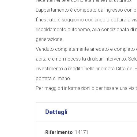
recentemente e completamente ristrutturato.
L'appartamento è composto da ingresso con po
finestrato e soggiorno con angolo cottura a vi
riscaldamento autonomo, aria condizionata di n
generazione.
Venduto completamente arredato e completo di 
abitare e non necessita di alcun intervento. S
investimento a reddito nella rinomata Città dei Fior
portata di mano.
Per maggiori informazioni o per fissare una visit
Dettagli
Riferimento
: 14171