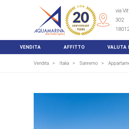
via Vi
302
18012
VENDITA
AFFITTO
VALUTA 
Vendita
>
Italia
>
Sanremo
>
Appartame