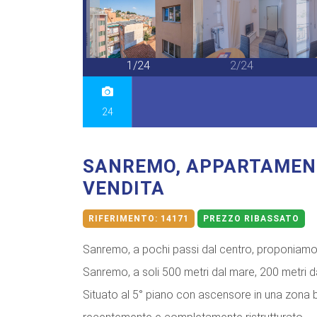
24/24
1/24
2/24
24
SANREMO, APPARTAMEN
VENDITA
RIFERIMENTO:
14171
PREZZO RIBASSATO
Sanremo, a pochi passi dal centro, proponiamo i
Sanremo, a soli 500 metri dal mare, 200 metri d
Situato al 5° piano con ascensore in una zona b