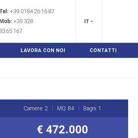
Tel:
+39 0184 26.16.87
Mob:
+39 328
IT
83.65.167
LAVORA CON NOI
CONTATTI
Camere: 2
MQ: 84
Bagni: 1
€ 472.000