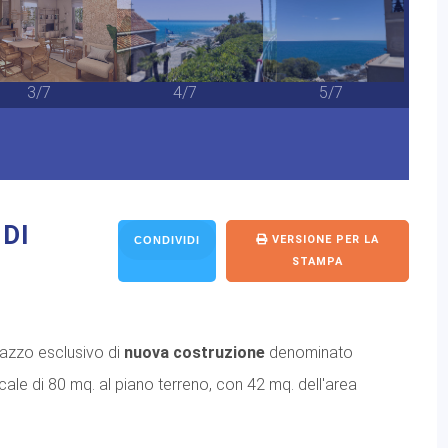
3/7
4/7
5/7
DI
VERSIONE PER LA
CONDIVIDI
STAMPA
alazzo esclusivo di
nuova costruzione
denominato
locale di 80 mq. al piano terreno, con 42 mq. dell'area