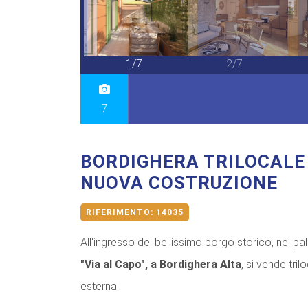
7/7
1/7
2/7
7
BORDIGHERA TRILOCALE 
NUOVA COSTRUZIONE
RIFERIMENTO:
14035
All'ingresso del bellissimo borgo storico, nel p
"Via al Capo", a Bordighera Alta
, si vende tri
esterna.