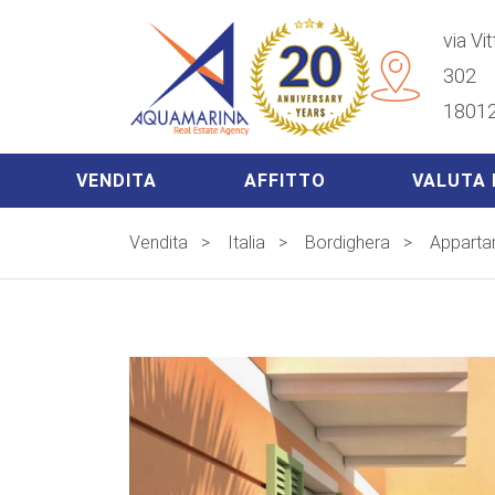
via Vi
302
18012
VENDITA
AFFITTO
VALUTA 
Vendita
>
Italia
>
Bordighera
>
Apparta