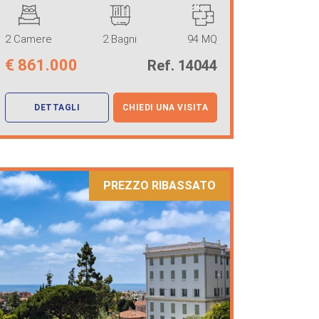
Capo", a Bor ...
2 Camere
2 Bagni
94 MQ
€
861.000
Ref. 14044
DETTAGLI
CHIEDI UNA VISITA
PREZZO RIBASSATO