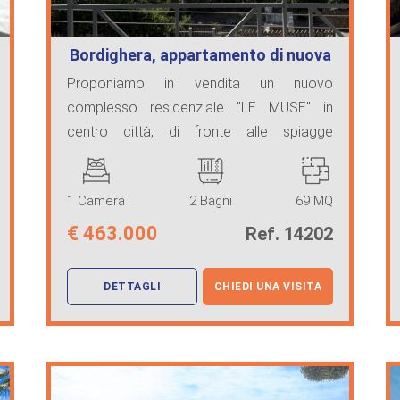
Bordighera, appartamento di nuova
costru…
Proponiamo in vendita un nuovo
complesso residenziale "LE MUSE" in
centro città, di fronte alle spiagge
meravigliose di Bordighera ...
1 Camera
2 Bagni
69 MQ
€
463.000
Ref. 14202
DETTAGLI
CHIEDI UNA VISITA