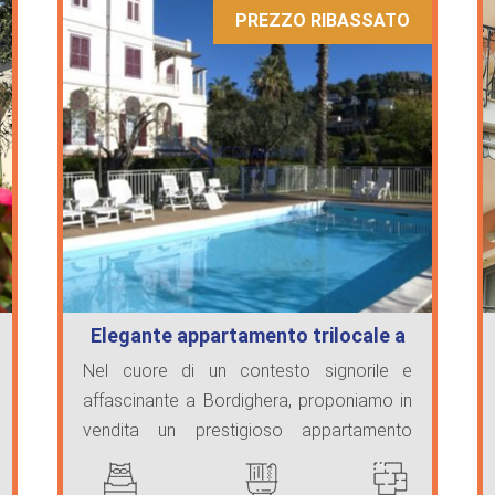
PREZZO RIBASSATO
Elegante appartamento trilocale a
Bordig…
Nel cuore di un contesto signorile e
affascinante a Bordighera, proponiamo in
vendita un prestigioso appartamento
trilocale situat ...