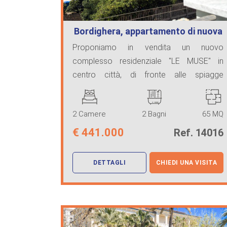
Bordighera, appartamento di nuova
costru…
Proponiamo in vendita un nuovo
complesso residenziale "LE MUSE" in
centro città, di fronte alle spiagge
meravigliose di Bordighera ...
2 Camere
2 Bagni
65 MQ
€
441.000
Ref. 14016
DETTAGLI
CHIEDI UNA VISITA