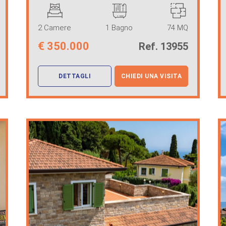
proponiamo in ve ...
2 Camere
1 Bagno
74 MQ
€
350.000
Ref. 13955
DETTAGLI
CHIEDI UNA VISITA