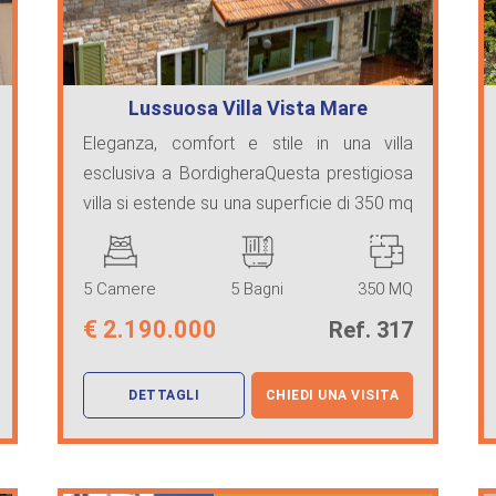
Lussuosa Villa Vista Mare
Bordighera
Eleganza, comfort e stile in una villa
esclusiva a BordigheraQuesta prestigiosa
villa si estende su una superficie di 350 mq
e si ...
5 Camere
5 Bagni
350 MQ
€
2.190.000
Ref. 317
DETTAGLI
CHIEDI UNA VISITA