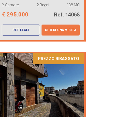
3 Camere
2 Bagni
138 MQ
€
295.000
Ref. 14068
DETTAGLI
CHIEDI UNA VISITA
PREZZO RIBASSATO