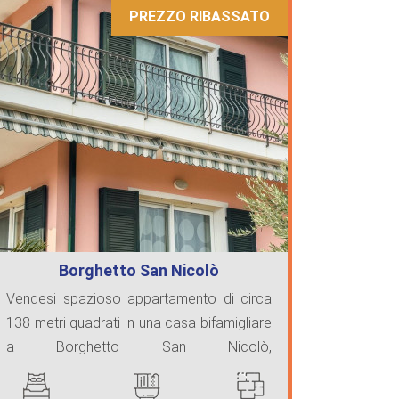
PREZZO RIBASSATO
Borghetto San Nicolò
appartamento vista …
Vendesi spazioso appartamento di circa
138 metri quadrati in una casa bifamigliare
a Borghetto San Nicolò,
Bordighera.L'appartamen ...