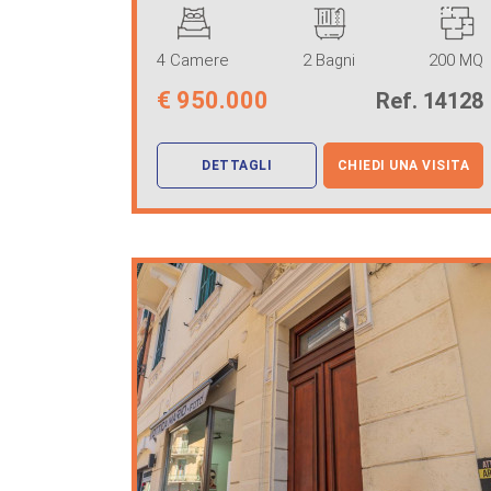
po ...
4 Camere
2 Bagni
200 MQ
€
950.000
Ref. 14128
DETTAGLI
CHIEDI UNA VISITA