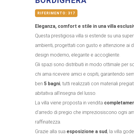
BORDIGHERA
RIFERIMENTO:
317
Eleganza, comfort e stile in una villa esclus
Questa prestigiosa villa si estende su una supe
ambienti, progettati con gusto e attenzione ai det
design moderno, elegante e accogliente.
Gli spazi sono distribuiti in modo ottimale per 
chi ama ricevere amici e ospiti, garantendo sem
ben
5 bagni
, tutti realizzati con materiali pregi
abitativa all'insegna del lusso.
La villa viene proposta in vendita
completamen
d'arredo di pregio che impreziosiscono ogni a
raffinatezza.
Grazie alla sua
esposizione a sud
, la villa go