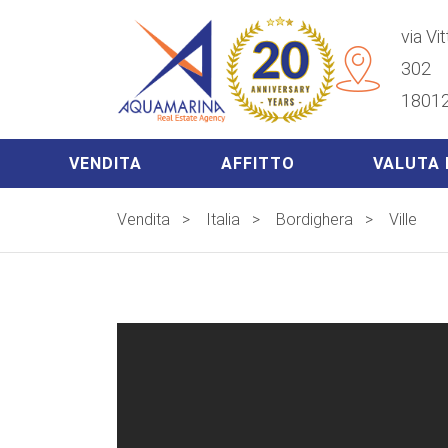
via Vi
302
18012
VENDITA
AFFITTO
VALUTA 
Vendita
>
Italia
>
Bordighera
>
Ville