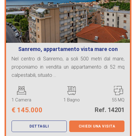
Sanremo, appartamento vista mare con
can…
Nel centro di Sanremo, a soli 500 metri dal mare,
proponiamo in vendita un appartamento di 52 mq
calpestabili, situato ...
1 Camera
1 Bagno
55 MQ
€
145.000
Ref. 14201
DETTAGLI
CHIEDI UNA VISITA