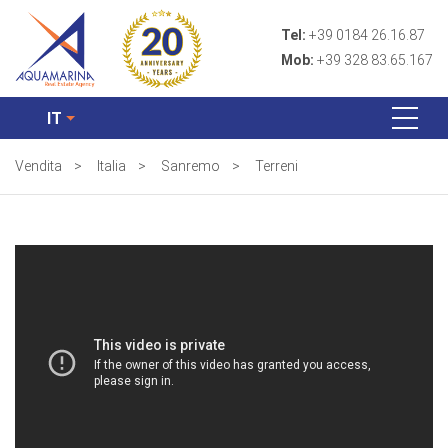
Tel:
+39 0184 26.16.87
Mob:
+39 328 83.65.167
IT
Vendita
>
Italia
>
Sanremo
>
Terreni