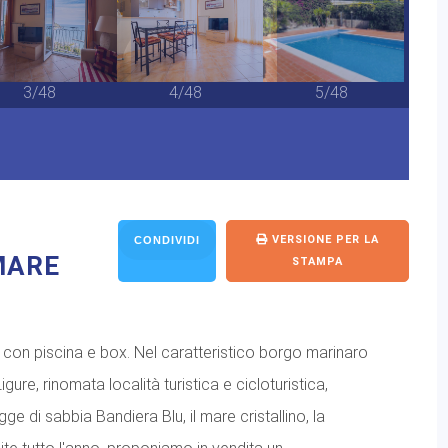
3/48
4/48
5/48
VERSIONE PER LA
CONDIVIDI
MARE
STAMPA
con piscina e box. Nel caratteristico borgo marinaro
gure, rinomata località turistica e cicloturistica,
gge di sabbia Bandiera Blu, il mare cristallino, la