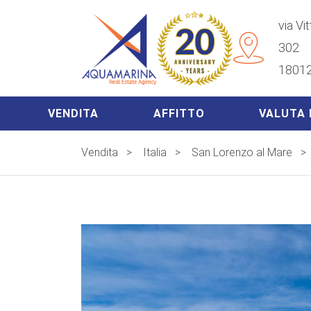
via Vi
302
18012
VENDITA
AFFITTO
VALUTA 
Vendita
>
Italia
>
San Lorenzo al Mare
>