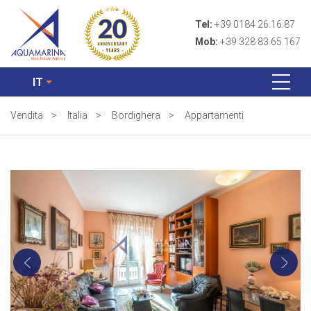
Tel:
+39 0184 26.16.87
Mob:
+39 328 83.65.167
IT
Vendita
>
Italia
>
Bordighera
>
Appartamenti