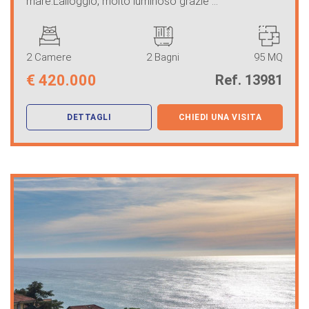
mare.L'alloggio, molto luminoso grazie ...
2 Camere
2 Bagni
95 MQ
€
420.000
Ref. 13981
DETTAGLI
CHIEDI UNA VISITA