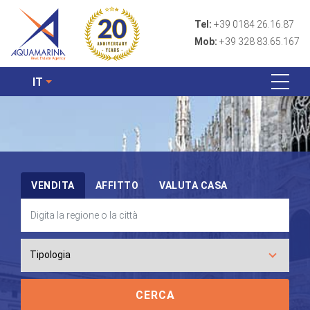
Tel:
+39 0184 26.16.87
Mob:
+39 328 83.65.167
IT
VENDITA
AFFITTO
VALUTA CASA
CERCA