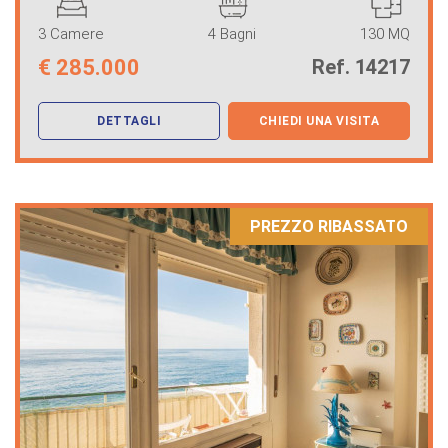
3 Camere
4 Bagni
130 MQ
€
285.000
Ref. 14217
DETTAGLI
CHIEDI UNA VISITA
PREZZO RIBASSATO