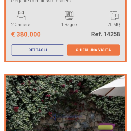
elegante complesso residenz ...
2 Camere
1 Bagno
70 MQ
€
380.000
Ref. 14258
DETTAGLI
CHIEDI UNA VISITA