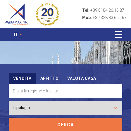
Tel:
+39 0184 26.16.87
Mob:
+39 328 83.65.167
IT
VENDITA
AFFITTO
VALUTA CASA
CERCA