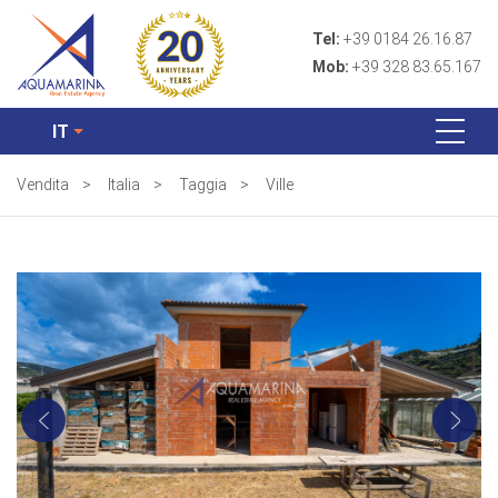
Tel:
+39 0184 26.16.87
Mob:
+39 328 83.65.167
IT
Vendita
>
Italia
>
Taggia
>
Ville